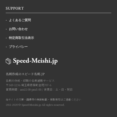
SUPPORT
よくあるご質問
お問い合わせ
特定商取引法表示
プライバシー
名刺作成のスピード名刺.JP
名刺の作成・印刷の名刺通販サービス
〒369-1236 埼玉県寄居町金尾707-6
営業時間：am11:00-pm5:00 / 休業日：土・日・祝日
当サイトの文章・画像等の無断転載・複製複写はご遠慮ください
2011-2020 © Speed-Meishi.jp All rights reserved.