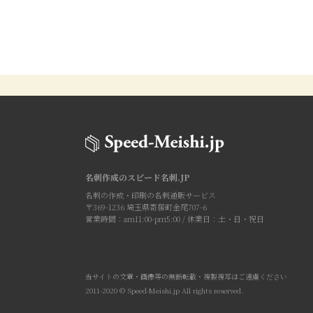
名刺作成のスピード名刺.JP
名刺の作成・印刷の名刺通販サービス
〒369-1236 埼玉県寄居町金尾707-6
営業時間：am11:00-pm5:00 / 休業日：土・日・祝日
当サイトの文章・画像等の無断転載・複製複写はご遠慮ください
2011-2020 © Speed-Meishi.jp All rights reserved.