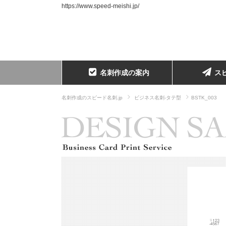
https://www.speed-meishi.jp/
名刺作成の案内
ス
名刺作成のスピード名刺.jp
ビジネス名刺-タテ型
BSTK_003