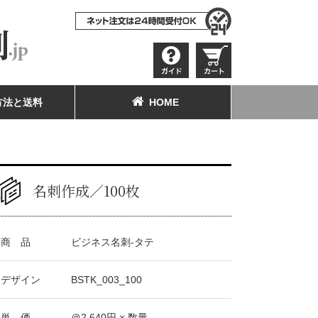
方法と送料
HOME
名刺作成／100枚
商 品
ビジネス名刺-タテ
デザイン
BSTK_003_100
単 価
＠
2,640
円 × 数量