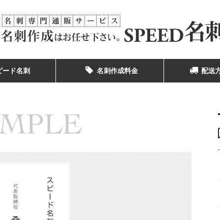
ピード名刺
名刺作成料金
配送